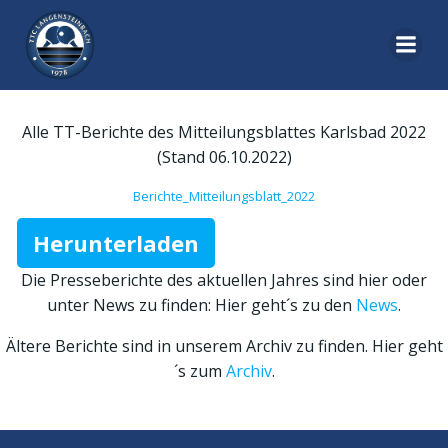
Zum
Inhalt
springen
Alle TT-Berichte des Mitteilungsblattes Karlsbad 2022
(Stand 06.10.2022)
Berichte_Mitteilungsblatt_2022
Herunterladen
Die Presseberichte des aktuellen Jahres sind hier oder
unter News zu finden: Hier geht´s zu den
News
.
Ältere Berichte sind in unserem Archiv zu finden. Hier geht
´s zum
Archiv
.