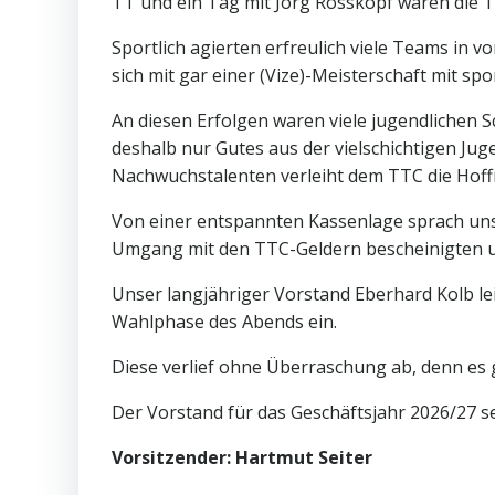
TT und ein Tag mit Jörg Rosskopf waren die To
Sportlich agierten erfreulich viele Teams in v
sich mit gar einer (Vize)-Meisterschaft mit spo
An diesen Erfolgen waren viele jugendlichen S
deshalb nur Gutes aus der vielschichtigen Jug
Nachwuchstalenten verleiht dem TTC die Hof
Von einer entspannten Kassenlage sprach uns
Umgang mit den TTC-Geldern bescheinigten u
Unser langjähriger Vorstand Eberhard Kolb le
Wahlphase des Abends ein.
Diese verlief ohne Überraschung ab, denn es
Der Vorstand für das Geschäftsjahr 2026/27 se
Vorsitzender: Hartmut Seiter