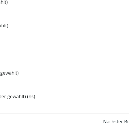
hlt)
hlt)
 gewählt)
der gewählt) (hs)
Post
Nächster Be