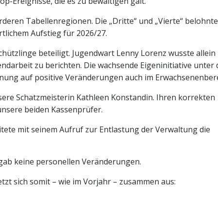
p-Ereignisse, die es zu bewältigen galt.
orderen Tabellenregionen. Die „Dritte“ und „Vierte“ belohnt
rtlichem Aufstieg für 2026/27.
chützlinge beteiligt. Jugendwart Lenny Lorenz wusste allein
endarbeit zu berichten. Die wachsende Eigeninitiative unter
fnung auf positive Veränderungen auch im Erwachsenenbere
ere Schatzmeisterin Kathleen Konstandin. Ihren korrekten
nsere beiden Kassenprüfer.
itete mit seinem Aufruf zur Entlastung der Verwaltung die
 gab keine personellen Veränderungen.
tzt sich somit – wie im Vorjahr – zusammen aus: