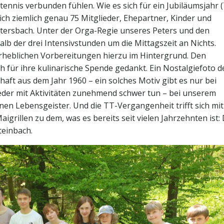
tennis verbunden fühlen. Wie es sich für ein Jubiläumsjahr 
ich ziemlich genau 75 Mitglieder, Ehepartner, Kinder und
Ittersbach. Unter der Orga-Regie unseres Peters und den
halb der drei Intensivstunden um die Mittagszeit an Nichts.
rheblichen Vorbereitungen hierzu im Hintergrund. Den
h für ihre kulinarische Spende gedankt. Ein Nostalgiefoto d
ft aus dem Jahr 1960 – ein solches Motiv gibt es nur bei
eder mit Aktivitäten zunehmend schwer tun – bei unserem
enen Lebensgeister. Und die TT-Vergangenheit trifft sich mit
rillen zu dem, was es bereits seit vielen Jahrzehnten ist:
teinbach.