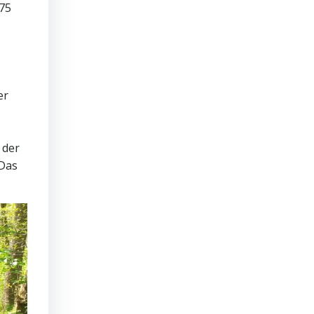
(75
er
 der
 Das