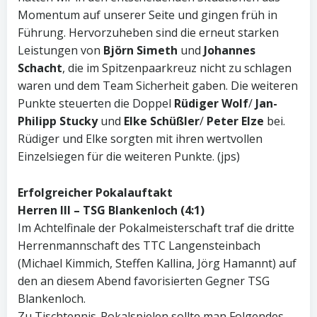
Momentum auf unserer Seite und gingen früh in
Führung. Hervorzuheben sind die erneut starken
Leistungen von
Björn Simeth
und
Johannes
Schacht
, die im Spitzenpaarkreuz nicht zu schlagen
waren und dem Team Sicherheit gaben. Die weiteren
Punkte steuerten die Doppel
Rüdiger Wolf
/
Jan-
Philipp Stucky
und
Elke Schüßler
/
Peter Elze
bei.
Rüdiger und Elke sorgten mit ihren wertvollen
Einzelsiegen für die weiteren Punkte. (jps)
Erfolgreicher Pokalauftakt
Herren III – TSG Blankenloch (4:1)
Im Achtelfinale der Pokalmeisterschaft traf die dritte
Herrenmannschaft des TTC Langensteinbach
(Michael Kimmich, Steffen Kallina, Jörg Hamannt) auf
den an diesem Abend favorisierten Gegner TSG
Blankenloch.
Zu Tischtennis-Pokalspielen sollte man Folgendes