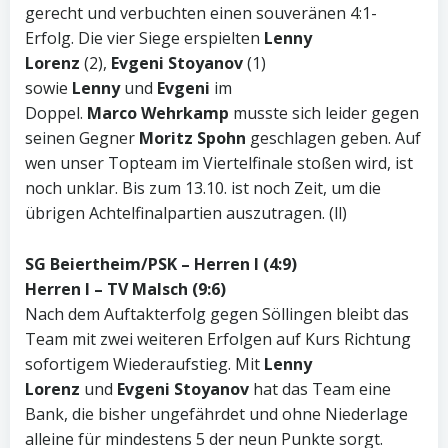
gerecht und verbuchten einen souveränen 4:1-
Erfolg. Die vier Siege erspielten
Lenny
Lorenz
(2),
Evgeni Stoyanov
(1)
sowie
Lenny
und
Evgeni
im
Doppel.
Marco
Wehrkamp
musste sich leider gegen
seinen Gegner
Moritz
Spohn
geschlagen geben. Auf
wen unser Topteam im Viertelfinale stoßen wird, ist
noch unklar. Bis zum 13.10. ist noch Zeit, um die
übrigen Achtelfinalpartien auszutragen. (ll)
SG Beiertheim/PSK – Herren I (4:9)
Herren I – TV Malsch (9:6)
Nach dem Auftakterfolg gegen Söllingen bleibt das
Team mit zwei weiteren Erfolgen auf Kurs Richtung
sofortigem Wiederaufstieg. Mit
Lenny
Lorenz
und
Evgeni Stoyanov
hat das Team eine
Bank, die bisher ungefährdet und ohne Niederlage
alleine für mindestens 5 der neun Punkte sorgt.