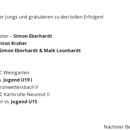
ler Jungs und gratulieren zu den tollen Erfolgen!
ster –
Simon Eberhardt
nton Kroher
Simon Eberhardt & Maik Leonhardt
C Weingarten
s.
Jugend U19 I
rünwettersbach V
C Karlsruhe-Neureut II
er vs.
Jugend U15
Post
Nächster Be