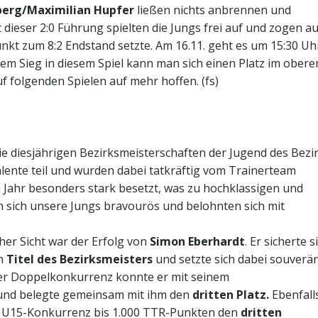
berg/Maximilian Hupfer
ließen nichts anbrennen und
 dieser 2:0 Führung spielten die Jungs frei auf und zogen au
kt zum 8:2 Endstand setzte. Am 16.11. geht es um 15:30 Uh
em Sieg in diesem Spiel kann man sich einen Platz im obere
uf folgenden Spielen auf mehr hoffen. (fs)
e diesjährigen Bezirksmeisterschaften der Jugend des Bezi
ente teil und wurden dabei tatkräftig vom Trainerteam
m Jahr besonders stark besetzt, was zu hochklassigen und
 sich unsere Jungs bravourös und belohnten sich mit
er Sicht war der Erfolg von
Simon Eberhardt
. Er sicherte s
en
Titel des Bezirksmeisters
und setzte sich dabei souverä
der Doppelkonkurrenz konnte er mit seinem
nd belegte gemeinsam mit ihm den
dritten Platz.
Ebenfall
r U15-Konkurrenz bis 1.000 TTR-Punkten den
dritten