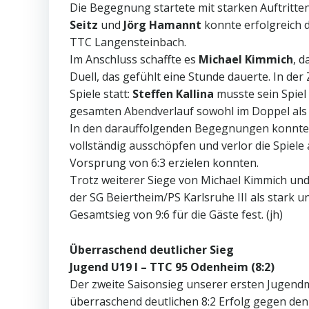
Die Begegnung startete mit starken Auftritten
Seitz
und
Jörg Hamannt
konnte erfolgreich 
TTC Langensteinbach.
Im Anschluss schaffte es
Michael Kimmich
, 
Duell, das gefühlt eine Stunde dauerte. In de
Spiele statt:
Steffen Kallina
musste sein Spiel
gesamten Abendverlauf sowohl im Doppel als 
In den darauffolgenden Begegnungen konnte d
vollständig ausschöpfen und verlor die Spiele
Vorsprung von 6:3 erzielen konnten.
Trotz weiterer Siege von Michael Kimmich un
der SG Beiertheim/PS Karlsruhe III als stark un
Gesamtsieg von 9:6 für die Gäste fest. (jh)
Überraschend deutlicher Sieg
Jugend U19 I – TTC 95 Odenheim (8:2)
Der zweite Saisonsieg unserer ersten Jugendm
überraschend deutlichen 8:2 Erfolg gegen de