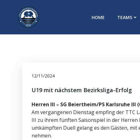
Zum
Inhalt
HOME
TEAMS
springen
12/11/2024
U19 mit nächstem Bezirksliga-Erfolg
Herren III – SG Beiertheim/PS Karlsruhe III (
Am vergangenen Dienstag empfing der TTC La
III zu ihrem fünften Saisonspiel in der Herren
umkämpften Duell gelang es den Gästen, mit 
nehmen.