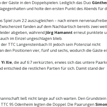
 der Gäste in den Doppelspielen. Lediglich das Duo
Günthe
dagegenhalten und holte den ersten Punkt des Abends für 
das Spiel zum 2:2 auszugleichen – nach einem nervenaufreib
r Zwischenzeit fanden auf dem Nachbartisch bereits zwei wei
 leider abgeben, während
Jörg Hamannt
erneut punktete u
auch im Einzel ungeschlagen blieb.
er TTC Langensteinbach III jedoch sein Potenzial nicht
 an den Positionen vier, fünf und sechs, wodurch die Gäste e
d
Yi Xie
, die auf 6:7 verkürzten, erwies sich das untere Paar
d entschied die restlichen Partien für sich. Damit stand der
annschaft ließ nicht lange auf sich warten. Den Grundstei
n TTC 95 Odenheim legten die Doppel. Die Paarungen
Simo