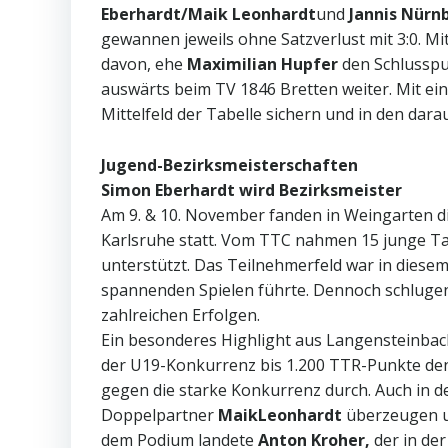
Eberhardt/Maik Leonhardt
und
Jannis Nürn
gewannen jeweils ohne Satzverlust mit 3:0. Mit
davon, ehe
Maximilian Hupfer
den Schlusspun
auswärts beim TV 1846 Bretten weiter. Mit ein
Mittelfeld der Tabelle sichern und in den dara
Jugend-Bezirksmeisterschaften
Simon Eberhardt wird Bezirksmeister
Am 9. & 10. November fanden in Weingarten di
Karlsruhe statt. Vom TTC nahmen 15 junge Tal
unterstützt. Das Teilnehmerfeld war in diese
spannenden Spielen führte. Dennoch schlugen
zahlreichen Erfolgen.
Ein besonderes Highlight aus Langensteinbach
der U19-Konkurrenz bis 1.200 TTR-Punkte d
gegen die starke Konkurrenz durch. Auch in 
Doppelpartner
MaikLeonhardt
überzeugen u
dem Podium landete
Anton Kroher,
der in de