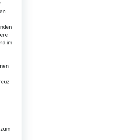
r
den
enden
tere
nd im
inen
kreuz
n zum
n