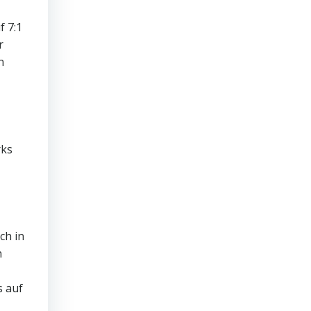
f 7:1
r
n
rks
ich in
n
s auf